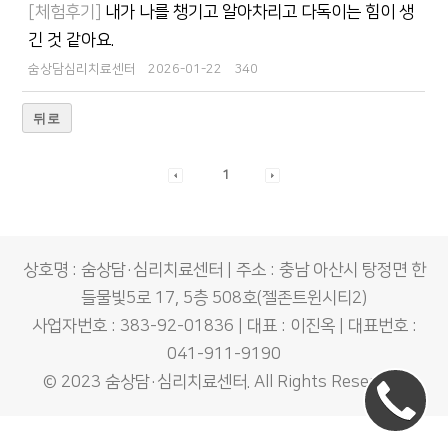
[체험후기]
내가 나를 챙기고 알아차리고 다독이는 힘이 생
긴 것 같아요.
숨상담심리치료센터
2026-01-22
340
뒤로
1
상호명 : 숨상담·심리치료센터 | 주소 : 충남 아산시 탕정면 한
들물빛5로 17, 5층 508호(젤존트윈시티2)
사업자번호 : 383-92-01836 | 대표 : 이진옥 | 대표번호 :
041-911-9190
© 2023
숨상담·심리치료센터
. All Rights Reserved.