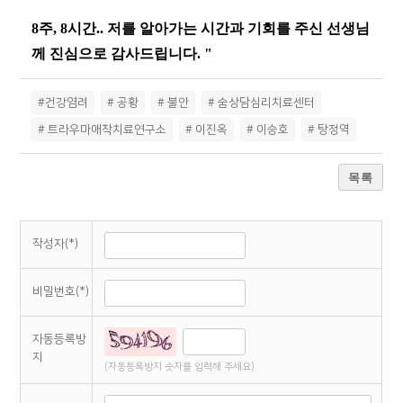
8
주
, 8
시간
..
저를 알아가는 시간과 기회를 주신 선생님
께 진심으로 감사드립니다
. "
#건강염려
# 공황
# 불안
# 숨상담심리치료센터
# 트라우마애착치료연구소
# 이진옥
# 이승호
# 탕정역
목록
작성자(*)
비밀번호(*)
자동등록방
지
(자동등록방지 숫자를 입력해 주세요)