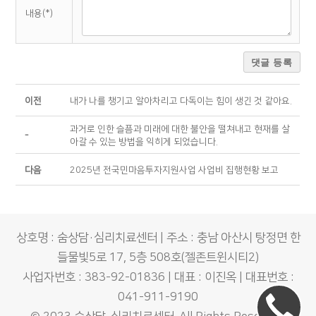
내용(*)
댓글 등록
이전
내가 나를 챙기고 알아차리고 다독이는 힘이 생긴 것 같아요.
과거로 인한 슬픔과 미래에 대한 불안을 떨쳐내고 현재를 살
-
아갈 수 있는 방법을 익히게 되었습니다.
다음
2025년 전국민마음투자지원사업 사업비 집행현황 보고
상호명 : 숨상담·심리치료센터 | 주소 : 충남 아산시 탕정면 한
들물빛5로 17, 5층 508호(젤존트윈시티2)
사업자번호 : 383-92-01836 | 대표 : 이진옥 | 대표번호 :
041-911-9190