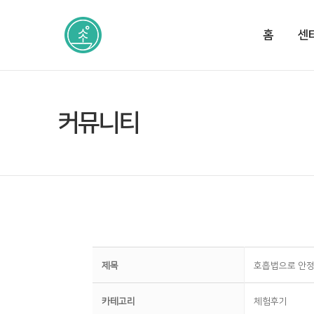
홈
센
커뮤니티
제목
호흡법으로 안정
카테고리
체험후기