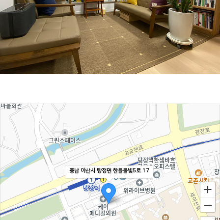
충남 아산시 탕정면 한들물빛5로 17